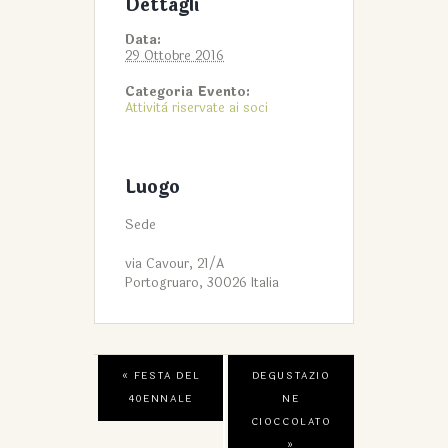
Dettagli
Data:
29 Ottobre 2016
Categoria Evento:
Attività riservate ai soci
Luogo
Sede
via Cavour, 21/A
Portogruaro
,
30026
Italia
«
FESTA DEL
DEGUSTAZIO
40ENNALE
NE
CIOCCOLATO
»