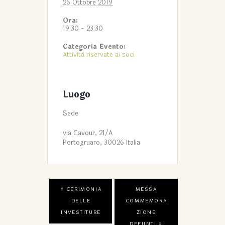
26 Ottobre 2019
Ora:
19:30 - 23:30
Categoria Evento:
Attività riservate ai soci
Luogo
Sede
via Cavour, 21/A
Portogruaro
,
30026
Italia
«
CERIMONIA
MESSA
DELLE
COMMEMORA
INVESTITURE
ZIONE
DEFUNTI
»