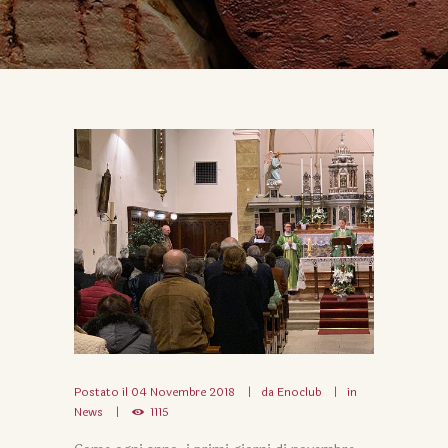
Postato il
04 Novembre 2018
da
Enoclub
in
News
1115