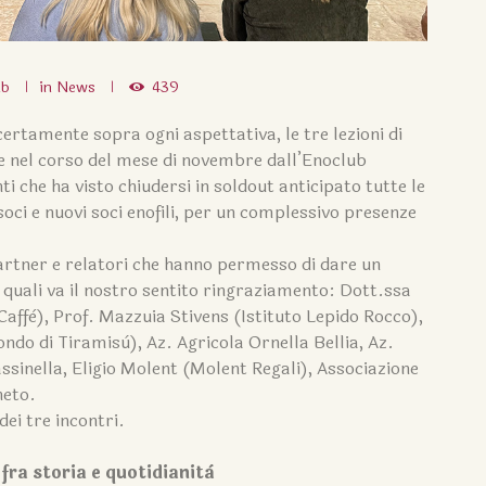
ub
in
News
439
rtamente sopra ogni aspettativa, le tre lezioni di
 nel corso del mese di novembre dall’Enoclub
 che ha visto chiudersi in soldout anticipato tutte le
soci e nuovi soci enofili, per un complessivo presenze
partner e relatori che hanno permesso di dare un
 ai quali va il nostro sentito ringraziamento: Dott.ssa
affè), Prof. Mazzuia Stivens (Istituto Lepido Rocco),
do di Tiramisù), Az. Agricola Ornella Bellia, Az.
sinella, Eligio Molent (Molent Regali), Associazione
neto.
dei tre incontri.
fra storia e quotidianità