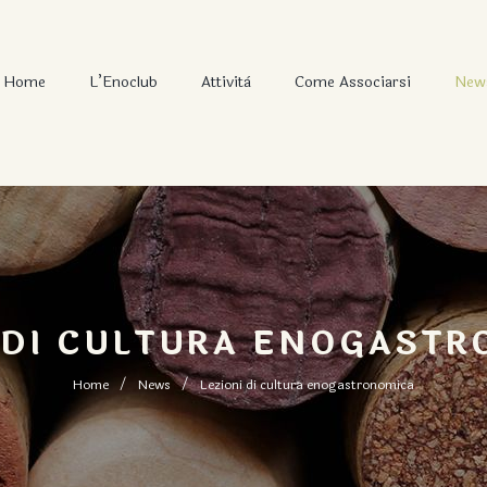
Home
L’Enoclub
Attività
Come Associarsi
News
 DI CULTURA ENOGAST
Home
News
Lezioni di cultura enogastronomica