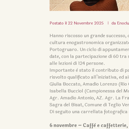
Postato il
22 Novembre 2025
da
Enocl
Hanno riscosso un grande successo, ce
cultura enogastronomica organizzate
Portogruaro. Un ciclo di appuntamenti
date, con la partecipazione di 60 tra 
alle lezioni di 124 persone.
Importante è stato il contributo di 
risvolto qualificato all’iniziativa, ed
Giulia Boccato, Amadio Lorenzo (Rio C
Isabella Bucciol (Campionessa del Mon
Agr. Amadio Antonio, AZ. Agr. La Fras
Sagra del Bisat, Comune di Teglio Ve
Di seguito una carrellata fotografica 
6 novembre – Caffè e caffetterie, 